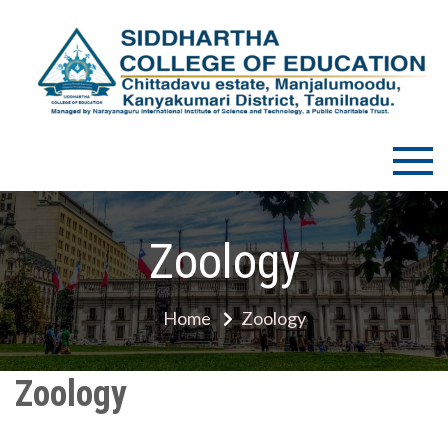
Skip
to
content
SIDDHARTHA COLLEGE OF
sidcote.edu.in
TEACHER EDUCATION
Zoology
Home
Zoology
Zoology