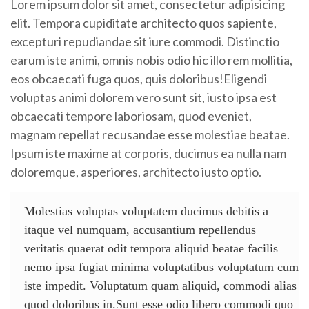
Lorem ipsum dolor sit amet, consectetur adipisicing
elit. Tempora cupiditate architecto quos sapiente,
excepturi repudiandae sit iure commodi. Distinctio
earum iste animi, omnis nobis odio hic illo rem mollitia,
eos obcaecati fuga quos, quis doloribus!Eligendi
voluptas animi dolorem vero sunt sit, iusto ipsa est
obcaecati tempore laboriosam, quod eveniet,
magnam repellat recusandae esse molestiae beatae.
Ipsum iste maxime at corporis, ducimus ea nulla nam
doloremque, asperiores, architecto iusto optio.
Molestias voluptas voluptatem ducimus debitis a
itaque vel numquam, accusantium repellendus
veritatis quaerat odit tempora aliquid beatae facilis
nemo ipsa fugiat minima voluptatibus voluptatum cum
iste impedit. Voluptatum quam aliquid, commodi alias
quod doloribus in.Sunt esse odio libero commodi quo